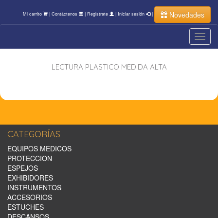
Novedades
Mi carrito
|
Contáctenos
|
Registrate
|
Iniciar sesión
|
Toggl
navig
LECTURA PLASTICO MEDIDA ALTA
CATEGORÍAS
EQUIPOS MEDICOS
PROTECCION
ESPEJOS
EXHIBIDORES
INSTRUMENTOS
ACCESORIOS
ESTUCHES
DESCANSOS