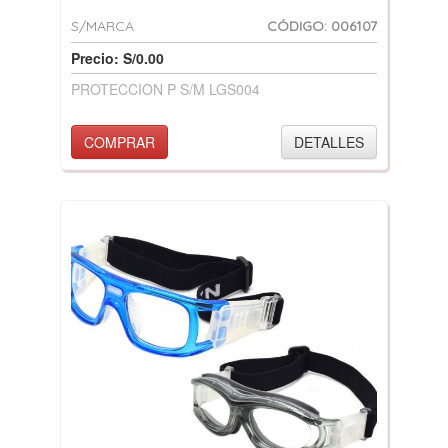
S/MARCA
CÓDIGO: 006107
Precio: S/0.00
PROTECCION P S/M LGS004
COMPRAR
DETALLES