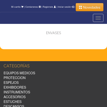
Novedades
Mi carrito
|
Contáctenos
|
Registrate
|
Iniciar sesión
|
Toggl
navig
ENVASES
CATEGORÍAS
EQUIPOS MEDICOS
PROTECCION
ESPEJOS
EXHIBIDORES
INSTRUMENTOS
ACCESORIOS
ESTUCHES
DESCANSOS