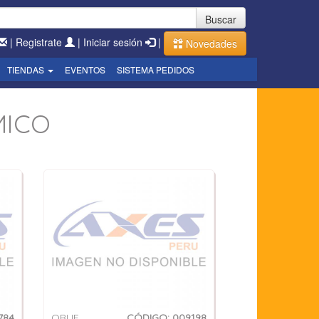
Buscar
|
Registrate
|
Iniciar sesión
|
Novedades
TIENDAS
EVENTOS
SISTEMA PEDIDOS
MICO
784
ORLIE
CÓDIGO: 009198