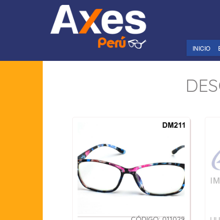
INICIO
DES
CÓDIGO: 011029
LIL