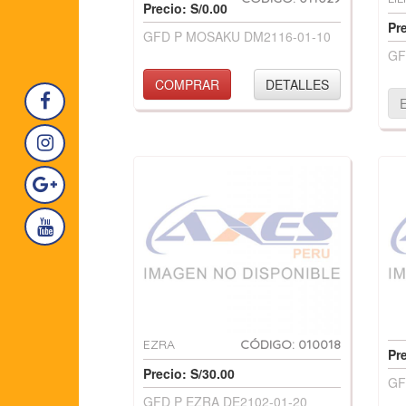
Precio: S/0.00
Pre
GFD P MOSAKU DM2116-01-10
GF
COMPRAR
DETALLES
EZRA
CÓDIGO: 010018
Pre
Precio: S/30.00
GF
GFD P EZRA DE2102-01-20