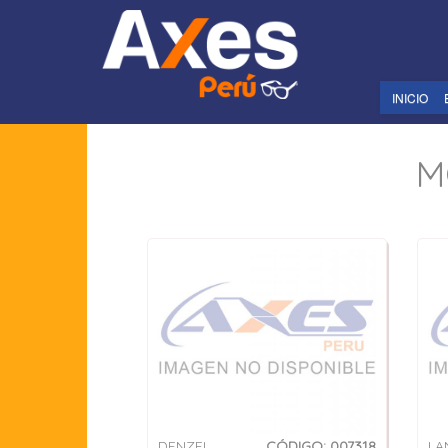
INICIO
M
DENZEL
CÓDIGO: 007318
LA