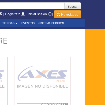
Buscar
|
Registrate
|
Iniciar sesión
|
Novedades
TIENDAS
EVENTOS
SISTEMA PEDIDOS
RE
CÓDIGO: 008935