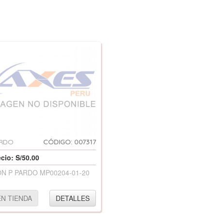
RDO
CÓDIGO: 007317
ecio: S/50.00
N P PARDO MP00204-01-20
EN TIENDA
DETALLES